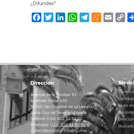
¿Difundes?
Facebook
Twitter
LinkedIn
WhatsApp
Telegram
Mene
Ema
C
L
Servic
Dirección
Correo e
Avenida de la Trinidad, 61
Campus 
Apartado Postal 456
Sede el
38200, San Cristóbal de La Laguna
Bibliote
Santa Cruz de Tenerife - España
Teléfono: (+34) 922 31 92 00
Director
Whatsapp:
(+34) 922 31 92 00
Buscado
Correo electrónico:
info@fg.ull.es