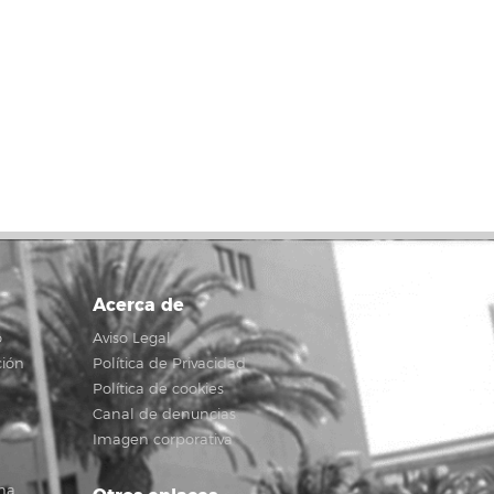
Acerca de
o
Aviso Legal
ción
Política de Privacidad
Política de cookies
Canal de denuncias
Imagen corporativa
na