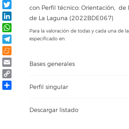
Facebook
con Perfil técnico: Orientación, de
Twitter
de La Laguna (2022BDE067)
LinkedIn
Para la valoración de todas y cada una de
WhatsApp
especificado en:
Telegram
Meneame
Bases generales
Email
Copy
Perfil singular
Link
Compartir
Descargar listado