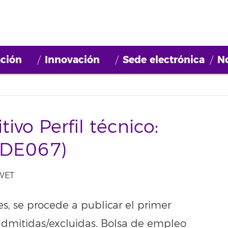
ción
Innovación
Sede electrónica
No
tivo Perfil técnico:
BDE067)
 WET
s, se procede a publicar el primer
 admitidas/excluidas. Bolsa de empleo