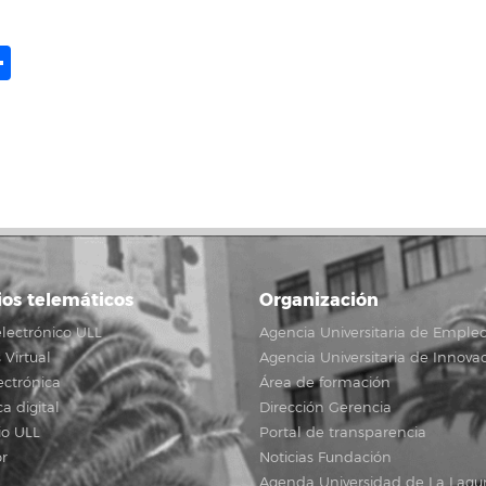
ame
il
opy
Compartir
ink
ios telemáticos
Organización
lectrónico ULL
Agencia Universitaria de Emple
Virtual
Agencia Universitaria de Innova
ectrónica
Área de formación
ca digital
Dirección Gerencia
io ULL
Portal de transparencia
r
Noticias Fundación
Agenda Universidad de La Lagu