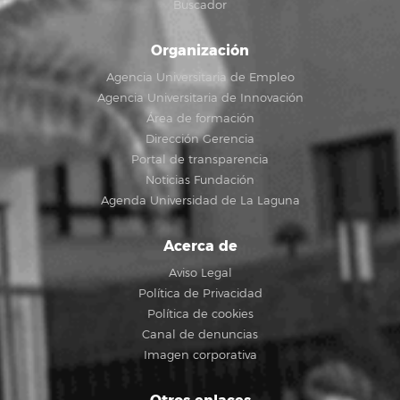
Buscador
Organización
Agencia Universitaria de Empleo
Agencia Universitaria de Innovación
Área de formación
Dirección Gerencia
Portal de transparencia
Noticias Fundación
Agenda Universidad de La Laguna
Acerca de
Aviso Legal
Política de Privacidad
Política de cookies
Canal de denuncias
Imagen corporativa