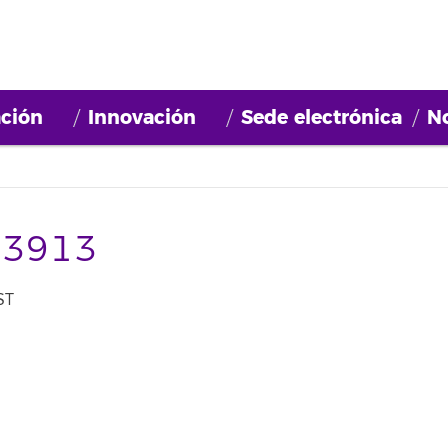
ción
Innovación
Sede electrónica
No
23913
ST