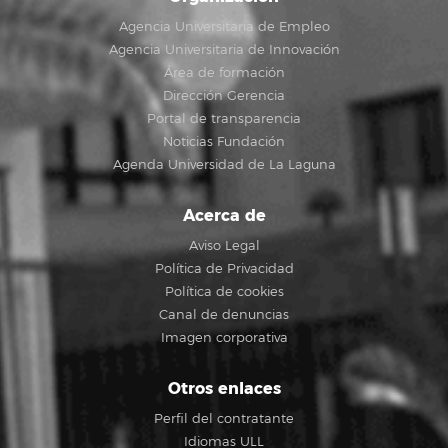
Agencia Universitaria de Empleo
Agencia Universitaria de Innovación
Área de formación
Dirección Gerencia
Portal de transparencia
Noticias Fundación
Agenda Universidad de La Laguna
Acerca de
Aviso Legal
Política de Privacidad
Política de cookies
Canal de denuncias
Imagen corporativa
Otros enlaces
Perfil del contratante
Idiomas ULL