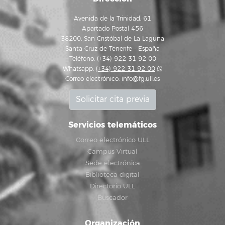
Avenida de la Trinidad, 61
Apartado Postal 456
38200, San Cristóbal de La Laguna
Santa Cruz de Tenerife - España
Teléfono: (+34) 922 31 92 00
Whatsapp:
(+34) 922 31 92 00
Correo electrónico:
info@fg.ull.es
Solicitar cita previa
Servicios telemáticos
Correo electrónico ULL
Campus Virtual
Sede electrónica
Biblioteca digital
Directorio ULL
Buscador
Organización