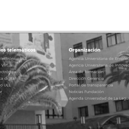
ios telemáticos
Organización
lectrónico ULL
Agencia Universitaria de Emple
Virtual
Agencia Universitaria de Innova
ectrónica
Área de formación
ca digital
Dirección Gerencia
io ULL
Portal de transparencia
r
Noticias Fundación
Agenda Universidad de La Lagu