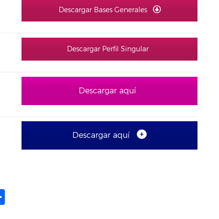
Descargar Bases Generales
Descargar Perfil Singular
Descargar aquí
Descargar aquí
ame
il
opy
Compartir
ink