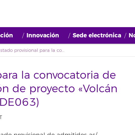
ción
Innovación
Sede electrónica
No
Listado provisional para la convocatoria de empleo Coordinación de proyecto «Volcán de Talento» (2022BDE063)
para la convocatoria de
n de proyecto «Volcán
BDE063)
T