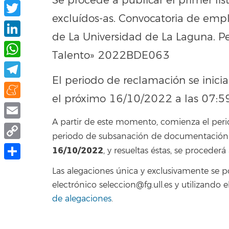
Se procede a publicar el primer lis
Facebook
excluídos-as. Convocatoria de emp
Twitter
de La Universidad de La Laguna. Pe
LinkedIn
Talento» 2022BDE063
WhatsApp
El periodo de reclamación se inicia
Telegram
el próximo 16/10/2022 a las 07:59
Meneame
A partir de este momento, comienza el peri
Email
periodo de subsanación de documentación. F
Copy
16/10/2022
, y resueltas éstas, se procederá 
Link
Compartir
Las alegaciones única y exclusivamente se 
electrónico seleccion@fg.ull.es y utilizand
de alegaciones
.