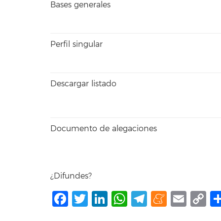
Bases generales
Perfil singular
Descargar listado
Documento de alegaciones
¿Difundes?
Facebook
Twitter
LinkedIn
WhatsApp
Telegram
Mene
Ema
C
L