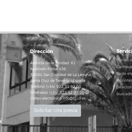
Servic
Dirección
Correo e
Avenida de la Trinidad, 61
Campus 
Apartado Postal 456
Sede el
38200, San Cristóbal de La Laguna
Bibliote
Santa Cruz de Tenerife - España
Teléfono: (+34) 922 31 92 00
Director
Whatsapp:
(+34) 922 31 92 00
Buscado
Correo electrónico:
info@fg.ull.es
Solicitar cita previa