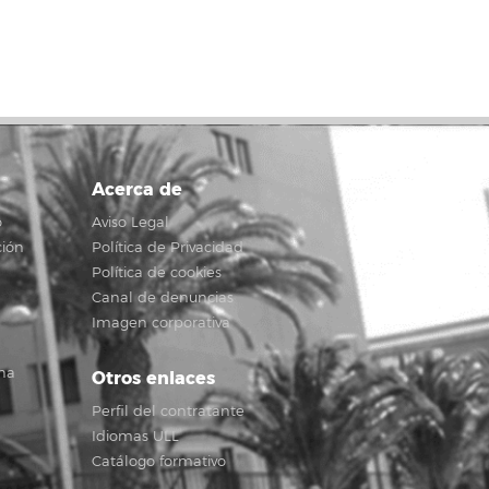
Acerca de
o
Aviso Legal
ción
Política de Privacidad
Política de cookies
Canal de denuncias
Imagen corporativa
na
Otros enlaces
Perfil del contratante
Idiomas ULL
Catálogo formativo