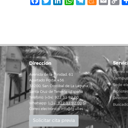
Facebook
Twitter
LinkedIn
WhatsApp
Telegram
Mene
Ema
C
L
Servic
Dirección
Correo e
Avenida de la Trinidad, 61
Campus 
Apartado Postal 456
Sede el
38200, San Cristóbal de La Laguna
Bibliote
Santa Cruz de Tenerife - España
Teléfono: (+34) 922 31 92 00
Director
Whatsapp:
(+34) 922 31 92 00
Buscado
Correo electrónico:
info@fg.ull.es
Solicitar cita previa