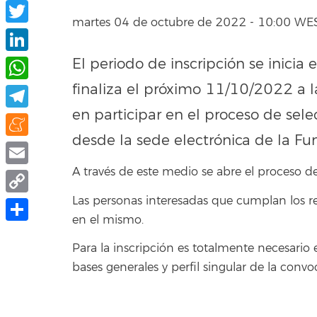
Facebook
martes 04 de octubre de 2022 - 10:00 WE
Twitter
El periodo de inscripción se inici
LinkedIn
finaliza el próximo 11/10/2022 a l
WhatsApp
en participar en el proceso de sel
Telegram
desde la sede electrónica de la Fu
Meneame
A través de este medio se abre el proceso de
Email
Las personas interesadas que cumplan los re
Copy
en el mismo.
Link
Compartir
Para la inscripción es totalmente necesario 
bases generales y perfil singular de la conv