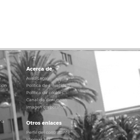
Acerca de
o
Aviso Legal
ción
Política de Privacidad
Política de cookies
Canal de denuncias
Imagen corporativa
na
Otros enlaces
Perfil del contratante
Idiomas ULL