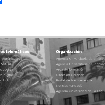
ame
il
opy
Compartir
ink
ios telemáticos
Organización
lectrónico ULL
Agencia Universitaria de Emple
Virtual
Agencia Universitaria de Innova
ectrónica
Área de formación
ca digital
Dirección Gerencia
io ULL
Portal de transparencia
r
Noticias Fundación
Agenda Universidad de La Lagu