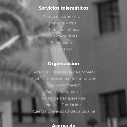
Servicios telemáticos
Correo electrónico ULL
Campus Virtual
Sede electrónica
Biblioteca digital
Directorio ULL
Buscador
Organización
Agencia Universitaria de Empleo
Agencia Universitaria de Innovación
Área de formación
Dirección Gerencia
Portal de transparencia
Noticias Fundación
Agenda Universidad de La Laguna
Acerca de