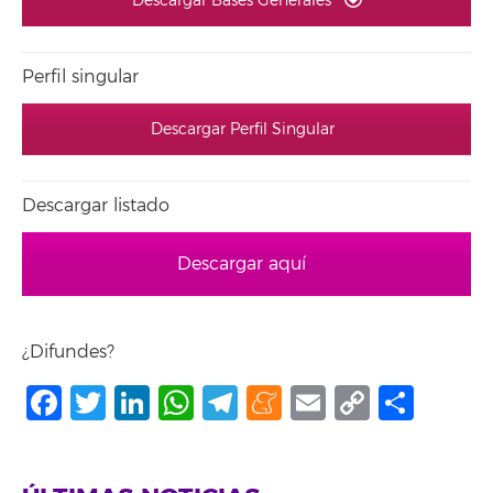
Descargar Bases Generales
Perfil singular
Descargar Perfil Singular
Descargar listado
Descargar aquí
¿Difundes?
Facebook
Twitter
LinkedIn
WhatsApp
Telegram
Meneame
Email
Copy
Comp
Link