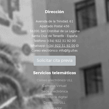
Dirección
Avenida de la Trinidad, 61
Apartado Postal 456
38200, San Cristóbal de La Laguna
Santa Cruz de Tenerife - España
Teléfono: (+34) 922 31 92 00
Whatsapp:
(+34) 922 31 92 00
Correo electrónico:
info@fg.ull.es
Solicitar cita previa
Servicios telemáticos
Correo electrónico ULL
Campus Virtual
Sede electrónica
Biblioteca digital
Directorio ULL
Buscador