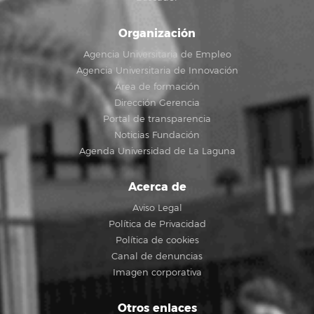
Organización
Agencia Universitaria de Empleo
Agencia Universitaria de Innovación
Área de formación
Dirección Gerencia
Portal de transparencia
Noticias Fundación
Agenda Universidad de La Laguna
Acerca de
Aviso Legal
Política de Privacidad
Política de cookies
Canal de denuncias
Imagen corporativa
Otros enlaces