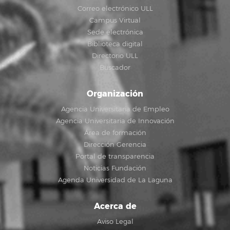
Correo electrónico ULL
Campus Virtual
Sede electrónica
Biblioteca digital
Directorio ULL
Buscador
Organización
Agencia Universitaria de Empleo
Agencia Universitaria de Innovación
Área de formación
Dirección Gerencia
Portal de transparencia
Noticias Fundación
Agenda Universidad de La Laguna
Acerca de
Aviso Legal