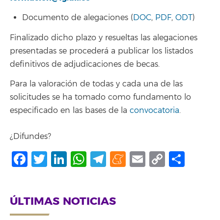
Documento de alegaciones (
DOC
,
PDF
,
ODT
)
Finalizado dicho plazo y resueltas las alegaciones
presentadas se procederá a publicar los listados
definitivos de adjudicaciones de becas.
Para la valoración de todas y cada una de las
solicitudes se ha tomado como fundamento lo
especificado en las bases de la
convocatoria
.
¿Difundes?
Facebook
Twitter
LinkedIn
WhatsApp
Telegram
Meneame
Email
Copy
Comp
Link
ÚLTIMAS NOTICIAS