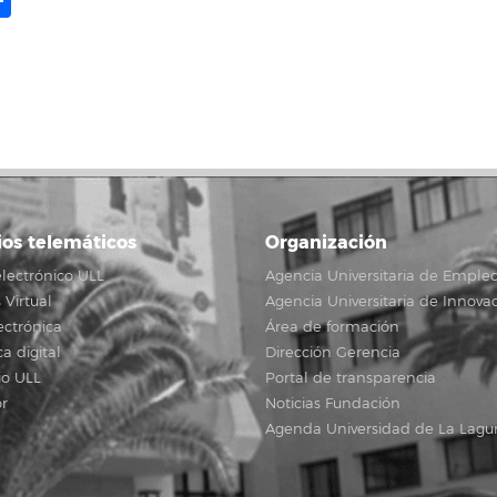
ame
il
opy
Compartir
ink
ios telemáticos
Organización
lectrónico ULL
Agencia Universitaria de Emple
Virtual
Agencia Universitaria de Innova
ectrónica
Área de formación
ca digital
Dirección Gerencia
io ULL
Portal de transparencia
r
Noticias Fundación
Agenda Universidad de La Lagu