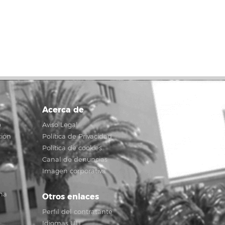
Acerca de
o
Aviso Legal
ción
Política de Privacidad
Política de cookies
Canal de denuncias
Imagen corporativa
na
Otros enlaces
Perfil del contratante
Idiomas ULL