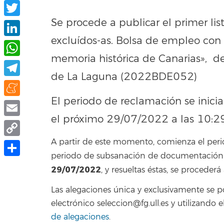
Facebook
Se procede a publicar el primer lis
Twitter
excluídos-as. Bolsa de empleo con 
LinkedIn
memoria histórica de Canarias», d
WhatsApp
de La Laguna (2022BDE052)
Telegram
El periodo de reclamación se inicia
Meneame
el próximo 29/07/2022 a las 10:29
Email
A partir de este momento, comienza el peri
Copy
periodo de subsanación de documentación. F
Link
Compartir
29/07/2022
, y resueltas éstas, se procederá
Las alegaciones única y exclusivamente se 
electrónico seleccion@fg.ull.es y utilizand
de alegaciones
.