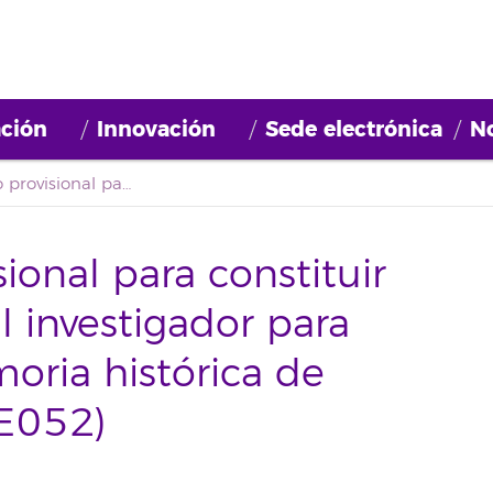
ción
Innovación
Sede electrónica
No
Primer listado provisional para constituir una bolsa con «Perfil investigador para proyecto sobre memoria histórica de Canarias». (2022BDE052)
sional para constituir
l investigador para
oria histórica de
E052)