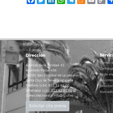
Facebook
Twitter
LinkedIn
WhatsApp
Telegram
Mene
Ema
C
L
Servic
Dirección
Correo e
Avenida de la Trinidad, 61
Campus 
Apartado Postal 456
Sede el
38200, San Cristóbal de La Laguna
Bibliote
Santa Cruz de Tenerife - España
Teléfono: (+34) 922 31 92 00
Director
Whatsapp:
(+34) 922 31 92 00
Buscado
Correo electrónico:
info@fg.ull.es
Solicitar cita previa