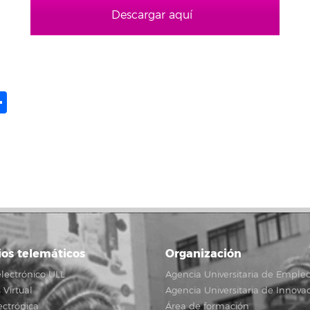
Descargar aquí
ame
il
opy
Share
ink
ios telemáticos
Organización
lectrónico ULL
Agencia Universitaria de Emple
Virtual
Agencia Universitaria de Innova
ectrónica
Área de formación