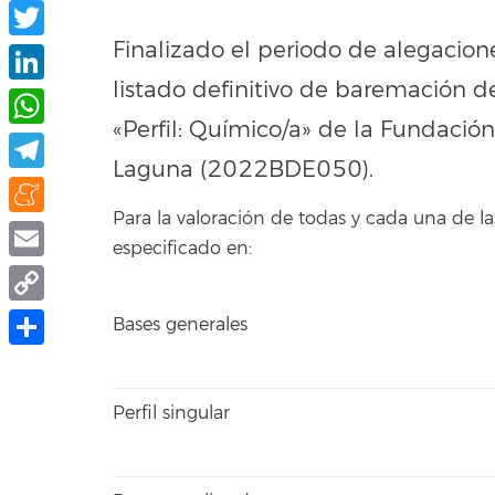
Facebook
Finalizado el periodo de alegacion
Twitter
listado definitivo de baremación d
LinkedIn
«Perfil: Químico/a» de la Fundació
WhatsApp
Laguna (2022BDE050).
Telegram
Para la valoración de todas y cada una de
Meneame
especificado en:
Email
Copy
Bases generales
Link
Share
Perfil singular