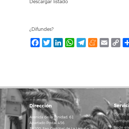
Descargar listado
¿Difundes?
Facebook
Twitter
LinkedIn
WhatsApp
Telegram
Mene
Ema
C
L
Servic
Dirección
Correo e
Avenida de la Trinidad, 61
Campus 
Apartado Postal 456
Sede el
38200, San Cristóbal de La Laguna