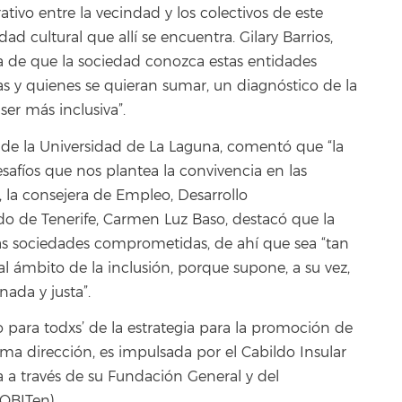
tivo entre la vecindad y los colectivos de este
dad cultural que allí se encuentra. Gilary Barrios,
a de que la sociedad conozca estas entidades
las y quienes se quieran sumar, un diagnóstico de la
er más inclusiva”.
a de la Universidad de La Laguna, comentó que “la
esafíos que nos plantea la convivencia en las
, la consejera de Empleo, Desarrollo
do de Tenerife, Carmen Luz Baso, destacó que la
 las sociedades comprometidas, de ahí que sea “tan
al ámbito de la inclusión, porque supone, a su vez,
ada y justa”.
o para todxs’ de la estrategia para la promoción de
isma dirección, es impulsada por el Cabildo Insular
 a través de su Fundación General y del
(OBITen).