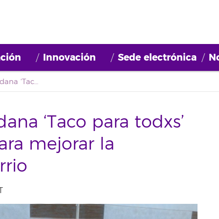
ción
Innovación
Sede electrónica
No
Participación Ciudadana ‘Taco para todxs’ propone una ruta para mejorar la accesibilidad del barrio
dana ‘Taco para todxs’
ra mejorar la
rrio
T