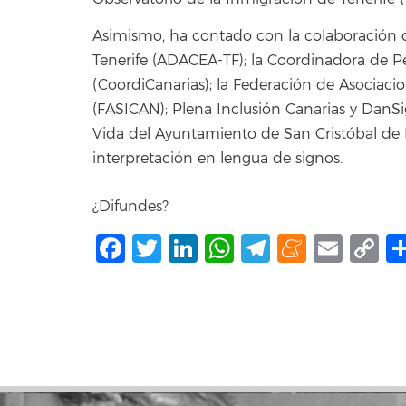
Asimismo, ha contado con la colaboración d
Tenerife (ADACEA-TF); la Coordinadora de P
(CoordiCanarias); la Federación de Asociacio
(FASICAN); Plena Inclusión Canarias y DanSig
Vida del Ayuntamiento de San Cristóbal de L
interpretación en lengua de signos.
¿Difundes?
Facebook
Twitter
LinkedIn
WhatsApp
Telegram
Mene
Ema
C
L