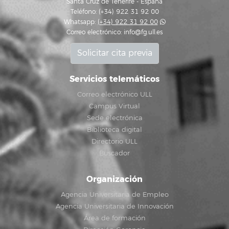
Santa Cruz de Tenerife - España
Teléfono: (+34) 922 31 92 00
Whatsapp:
(+34) 922 31 92 00
Correo electrónico:
info@fg.ull.es
Solicitar cita previa
Servicios telemáticos
Correo electrónico ULL
Campus Virtual
Sede electrónica
Biblioteca digital
Directorio ULL
Buscador
Organización
Agencia Universitaria de Empleo
Agencia Universitaria de Innovación
Área de formación