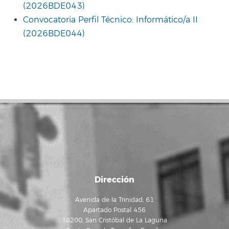
(2026BDE043)
Convocatoria Perfil Técnico: Informático/a II
(2026BDE044)
Dirección
Avenida de la Trinidad, 61
Apartado Postal 456
38200, San Cristóbal de La Laguna