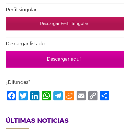
Perfil singular
Descargar Perfil Singular
Descargar listado
Descargar aquí
¿Difundes?
Facebook
Twitter
LinkedIn
WhatsApp
Telegram
Meneame
Email
Copy
Shar
Link
ÚLTIMAS NOTICIAS