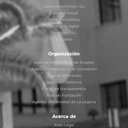
Correo electrónico ULL
Campus Virtual
Sede electrónica
Biblioteca digital
Directorio ULL
Buscador
Organización
Agencia Universitaria de Empleo
Agencia Universitaria de Innovación
Área de formación
Dirección Gerencia
Portal de transparencia
Noticias Fundación
Agenda Universidad de La Laguna
Acerca de
Aviso Legal