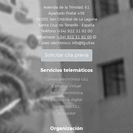
Avenida de la Trinidad, 61
Apartado Postal 456
38200, San Cristóbal de La Laguna
Santa Cruz de Tenerife - España
Teléfono: (+34) 922 31 92 00
Whatsapp:
(+34) 922 31 92 00
Correo electrónico:
info@fg.ull.es
Solicitar cita previa
Servicios telemáticos
Correo electrónico ULL
Campus Virtual
Sede electrónica
Biblioteca digital
Directorio ULL
Buscador
Organización