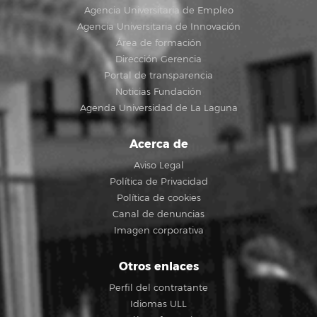
Agencia Universitaria de Empleo
Agencia Universitaria de Innovación
Área de formación
Dirección Gerencia
Portal de transparencia
Noticias Fundación
Agenda Universidad de La Laguna
Acerca de
Aviso Legal
Política de Privacidad
Política de cookies
Canal de denuncias
Imagen corporativa
Otros enlaces
Perfil del contratante
Idiomas ULL