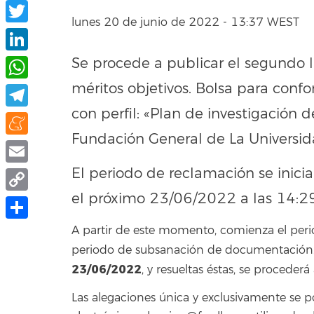
Facebook
lunes 20 de junio de 2022 - 13:37 WEST
Twitter
Se procede a publicar el segundo 
LinkedIn
méritos objetivos. Bolsa para conf
WhatsApp
con perfil: «Plan de investigación d
Telegram
Fundación General de La Universi
Meneame
El periodo de reclamación se inicia
Email
el próximo 23/06/2022 a las 14:29
Copy
Link
Compartir
A partir de este momento, comienza el peri
periodo de subsanación de documentación. F
23/06/2022
, y resueltas éstas, se procederá
Las alegaciones única y exclusivamente se 