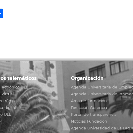
ame
il
opy
Compartir
ink
ios telemáticos
Organización
lectrónico ULL
Agencia Universitaria de Emple
Virtual
Agencia Universitaria de Innova
ectrónica
Área de formación
ca digital
Dirección Gerencia
io ULL
Portal de transparencia
r
Noticias Fundación
Agenda Universidad de La Lagu