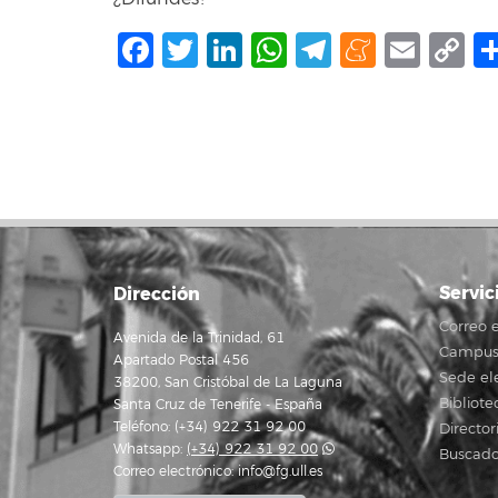
Facebook
Twitter
LinkedIn
WhatsApp
Telegram
Mene
Ema
C
L
Servic
Dirección
Correo e
Avenida de la Trinidad, 61
Campus 
Apartado Postal 456
Sede el
38200, San Cristóbal de La Laguna
Bibliote
Santa Cruz de Tenerife - España
Teléfono: (+34) 922 31 92 00
Director
Whatsapp:
(+34) 922 31 92 00
Buscado
Correo electrónico:
info@fg.ull.es