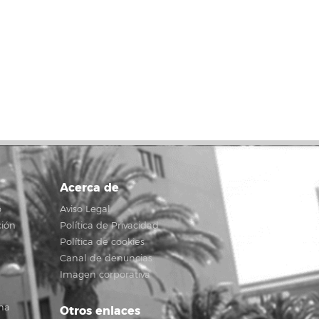
Acerca de
o
Aviso Legal
ción
Política de Privacidad
Política de cookies
Canal de denuncias
Imagen corporativa
na
Otros enlaces