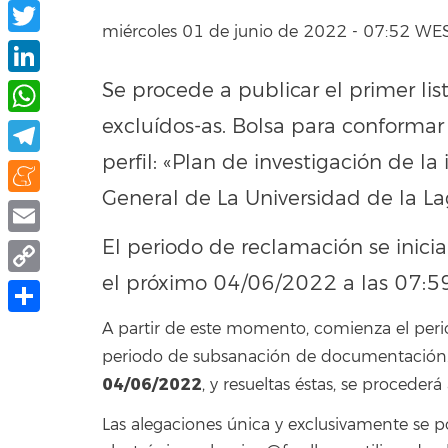
Facebook
miércoles 01 de junio de 2022 - 07:52 WE
Twitter
Se procede a publicar el primer lis
LinkedIn
excluídos-as. Bolsa para conformar
WhatsApp
perfil: «Plan de investigación de l
Telegram
General de La Universidad de la
Meneame
El periodo de reclamación se inicia
Email
el próximo 04/06/2022 a las 07:59
Copy
Link
Compartir
A partir de este momento, comienza el peri
periodo de subsanación de documentación. F
04/06/2022
, y resueltas éstas, se procederá
Las alegaciones única y exclusivamente se 