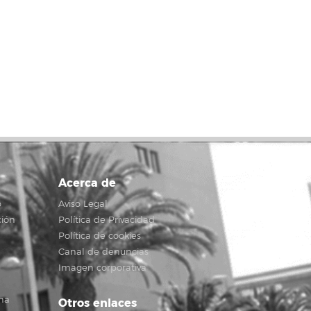
Acerca de
o
Aviso Legal
ción
Política de Privacidad
Política de cookies
Canal de denuncias
Imagen corporativa
na
Otros enlaces