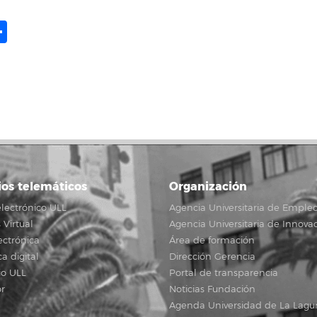
ame
il
opy
Compartir
ink
ios telemáticos
Organización
lectrónico ULL
Agencia Universitaria de Emple
Virtual
Agencia Universitaria de Innova
ectrónica
Área de formación
ca digital
Dirección Gerencia
io ULL
Portal de transparencia
r
Noticias Fundación
Agenda Universidad de La Lagu