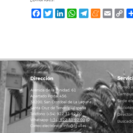
Facebook
Twitter
LinkedIn
WhatsApp
Telegram
Mene
Ema
C
L
Servic
Dirección
Correo e
Avenida de la Trinidad, 61
Campus 
Apartado Postal 456
Sede el
38200, San Cristóbal de La Laguna
Bibliote
Santa Cruz de Tenerife - España
Teléfono: (+34) 922 31 92 00
Director
Whatsapp:
(+34) 922 31 92 00
Buscado
Correo electrónico:
info@fg.ull.es