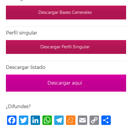
Descargar Bases Generales
Perfil singular
Descargar Perfil Singular
Descargar listado
Descargar aquí
¿Difundes?
Facebook
Twitter
LinkedIn
WhatsApp
Telegram
Meneame
Email
Copy
Comp
Link