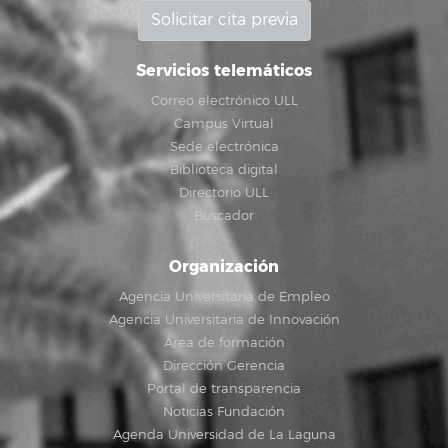
Solicitar cita previa
Servicios telemáticos
Correo electrónico ULL
Campus Virtual
Sede electrónica
Biblioteca digital
Directorio ULL
Buscador
Organización
Agencia Universitaria de Empleo
Agencia Universitaria de Innovación
Área de formación
Dirección Gerencia
Portal de transparencia
Noticias Fundación
Agenda Universidad de La Laguna