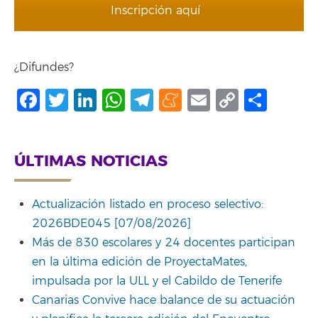
Inscripción aquí
¿Difundes?
Facebook
Twitter
LinkedIn
WhatsApp
Telegram
Meneame
Email
Copy
Comp
Link
ÚLTIMAS NOTICIAS
Actualización listado en proceso selectivo:
2026BDE045 [07/08/2026]
Más de 830 escolares y 24 docentes participan
en la última edición de ProyectaMates,
impulsada por la ULL y el Cabildo de Tenerife
Canarias Convive hace balance de su actuación