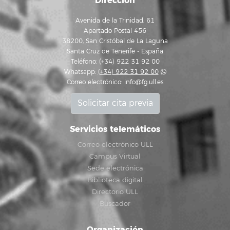
Dirección
Avenida de la Trinidad, 61
Apartado Postal 456
38200, San Cristóbal de La Laguna
Santa Cruz de Tenerife - España
Teléfono: (+34) 922 31 92 00
Whatsapp:
(+34) 922 31 92 00
Correo electrónico:
info@fg.ull.es
Solicitar cita previa
Servicios telemáticos
Correo electrónico ULL
Campus Virtual
Sede electrónica
Biblioteca digital
Directorio ULL
Buscador
Organización