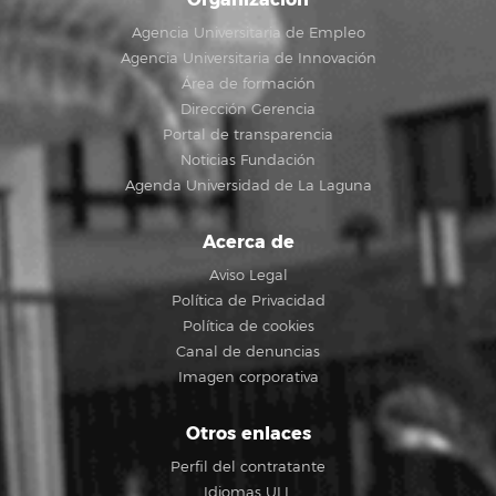
Agencia Universitaria de Empleo
Agencia Universitaria de Innovación
Área de formación
Dirección Gerencia
Portal de transparencia
Noticias Fundación
Agenda Universidad de La Laguna
Acerca de
Aviso Legal
Política de Privacidad
Política de cookies
Canal de denuncias
Imagen corporativa
Otros enlaces
Perfil del contratante
Idiomas ULL