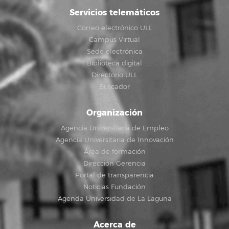
Servicios telemáticos
Correo electrónico ULL
Campus Virtual
Sede electrónica
Biblioteca digital
Directorio ULL
Buscador
Organización
Agencia Universitaria de Empleo
Agencia Universitaria de Innovación
Área de formación
Dirección Gerencia
Portal de transparencia
Noticias Fundación
Agenda Universidad de La Laguna
Acerca de