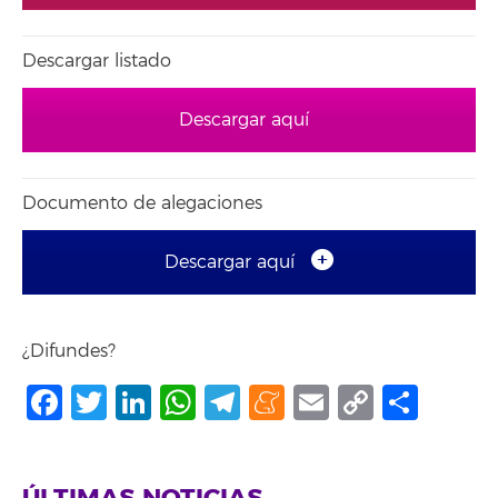
Descargar listado
Descargar aquí
Documento de alegaciones
Descargar aquí
¿Difundes?
Facebook
Twitter
LinkedIn
WhatsApp
Telegram
Meneame
Email
Copy
Comp
Link
ÚLTIMAS NOTICIAS