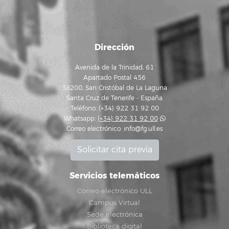
Dirección
Avenida de la Trinidad, 61
Apartado Postal 456
38200, San Cristóbal de La Laguna
Santa Cruz de Tenerife - España
Teléfono: (+34) 922 31 92 00
Whatsapp:
(+34) 922 31 92 00
Correo electrónico:
info@fg.ull.es
Solicitar cita previa
Servicios telemáticos
Correo electrónico ULL
Campus Virtual
Sede electrónica
Biblioteca digital