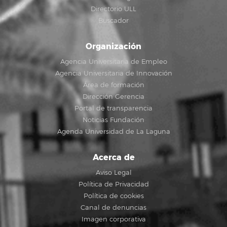
Directorio ULL
Buscador
Organización
Agencia Universitaria de Empleo
Agencia Universitaria de Innovación
Área de formación
Dirección Gerencia
Portal de transparencia
Noticias Fundación
Agenda Universidad de La Laguna
Acerca de
Aviso Legal
Política de Privacidad
Política de cookies
Canal de denuncias
Imagen corporativa