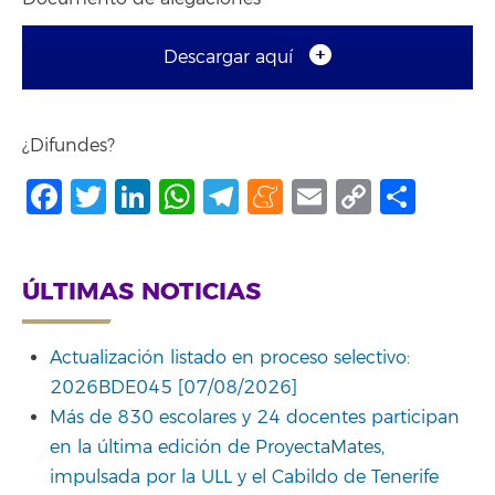
Descargar aquí
¿Difundes?
Facebook
Twitter
LinkedIn
WhatsApp
Telegram
Meneame
Email
Copy
Comp
Link
ÚLTIMAS NOTICIAS
Actualización listado en proceso selectivo:
2026BDE045 [07/08/2026]
Más de 830 escolares y 24 docentes participan
en la última edición de ProyectaMates,
impulsada por la ULL y el Cabildo de Tenerife