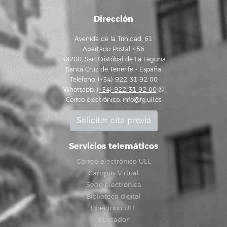
Dirección
Avenida de la Trinidad, 61
Apartado Postal 456
38200, San Cristóbal de La Laguna
Santa Cruz de Tenerife - España
Teléfono: (+34) 922 31 92 00
Whatsapp:
(+34) 922 31 92 00
Correo electrónico:
info@fg.ull.es
Solicitar cita previa
Servicios telemáticos
Correo electrónico ULL
Campus Virtual
Sede electrónica
Biblioteca digital
Directorio ULL
Buscador