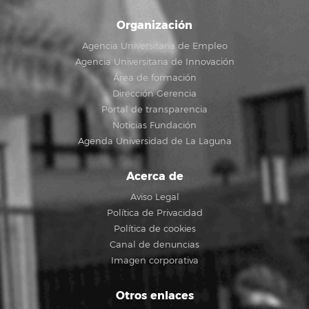
Organización
Agencia Universitaria de Empleo
Agencia Universitaria de Innovación
Área de formación
Dirección Gerencia
Portal de transparencia
Noticias Fundación
Agenda Universidad de La Laguna
Acerca de
Aviso Legal
Política de Privacidad
Política de cookies
Canal de denuncias
Imagen corporativa
Otros enlaces