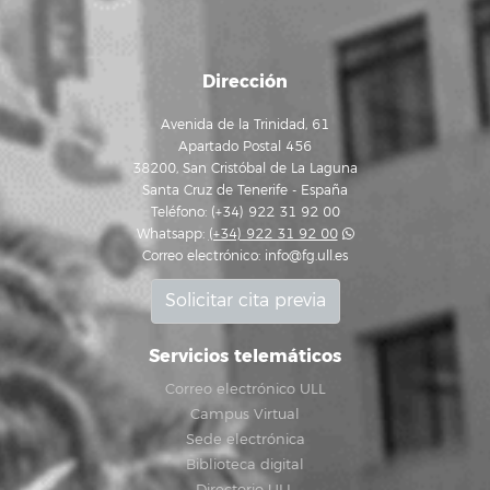
Dirección
Avenida de la Trinidad, 61
Apartado Postal 456
38200, San Cristóbal de La Laguna
Santa Cruz de Tenerife - España
Teléfono: (+34) 922 31 92 00
Whatsapp:
(+34) 922 31 92 00
Correo electrónico:
info@fg.ull.es
Solicitar cita previa
Servicios telemáticos
Correo electrónico ULL
Campus Virtual
Sede electrónica
Biblioteca digital
Directorio ULL