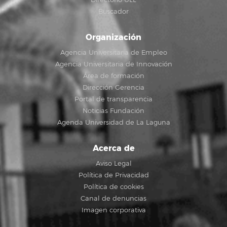
Buscador
Organización
Agencia Universitaria de Empleo
Agencia Universitaria de Innovación
Área de formación
Dirección Gerencia
Portal de transparencia
Noticias Fundación
Agenda Universidad de La Laguna
Acerca de
Aviso Legal
Política de Privacidad
Política de cookies
Canal de denuncias
Imagen corporativa