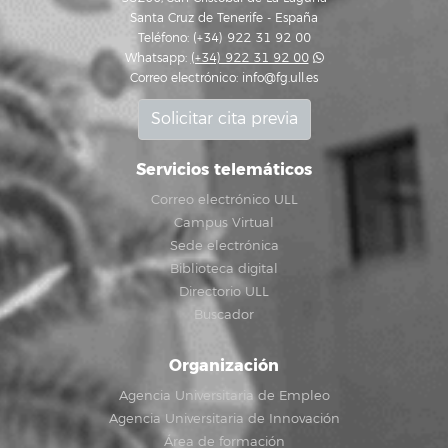
Santa Cruz de Tenerife - España
Teléfono: (+34) 922 31 92 00
Whatsapp:
(+34) 922 31 92 00
Correo electrónico:
info@fg.ull.es
Solicitar cita previa
Servicios telemáticos
Correo electrónico ULL
Campus Virtual
Sede electrónica
Biblioteca digital
Directorio ULL
Buscador
Organización
Agencia Universitaria de Empleo
Agencia Universitaria de Innovación
Área de formación