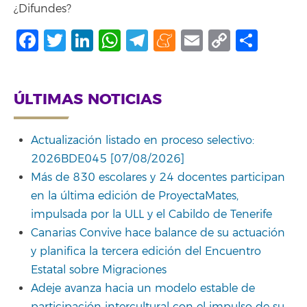
¿Difundes?
Facebook
Twitter
LinkedIn
WhatsApp
Telegram
Meneame
Email
Copy
Comp
Link
ÚLTIMAS NOTICIAS
Actualización listado en proceso selectivo:
2026BDE045 [07/08/2026]
Más de 830 escolares y 24 docentes participan
en la última edición de ProyectaMates,
impulsada por la ULL y el Cabildo de Tenerife
Canarias Convive hace balance de su actuación
y planifica la tercera edición del Encuentro
Estatal sobre Migraciones
Adeje avanza hacia un modelo estable de