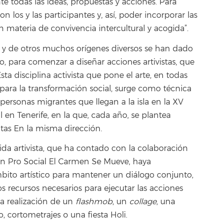
 todas las ideas, propuestas y acciones. Para
 los y las participantes y, así, poder incorporar las
n materia de convivencia intercultural y acogida”.
 y de otros muchos orígenes diversos se han dado
fo, para comenzar a diseñar acciones artivistas, que
a disciplina activista que pone el arte, en todas
n para la transformación social, surge como técnica
 personas migrantes que llegan a la isla en la XV
l en Tenerife, en la que, cada año, se plantea
tas En la misma dirección.
ida artivista, que ha contado con la colaboración
ón Pro Social El Carmen Se Mueve, haya
mbito artístico para mantener un diálogo conjunto,
los recursos necesarios para ejecutar las acciones
la realización de un
flashmob
, un
collage
, una
, cortometrajes o una fiesta Holi.