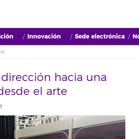
ción
Innovación
Sede electrónica
No
Juntas en la misma dirección hacia una acogida migratoria desde el arte
dirección hacia una
desde el arte
T