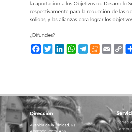
la aportación a los Objetivos de Desarrollo 
respectivamente para la reducción de las desig
sólidas; y las alianzas para lograr los objetivos
¿Difundes?
Facebook
Twitter
LinkedIn
WhatsApp
Telegram
Mene
Ema
C
L
Servic
Dirección
Correo e
Avenida de la Trinidad, 61
Campus 
Apartado Postal 456