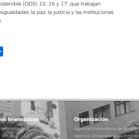
Sostenible (ODS) 10, 16 y 17, que trabajan
ualdades; la paz, la justicia y las instituciones
.
ame
il
opy
Share
ink
ios telemáticos
Organización
lectrónico ULL
Agencia Universitaria de Emple
Virtual
Agencia Universitaria de Innova