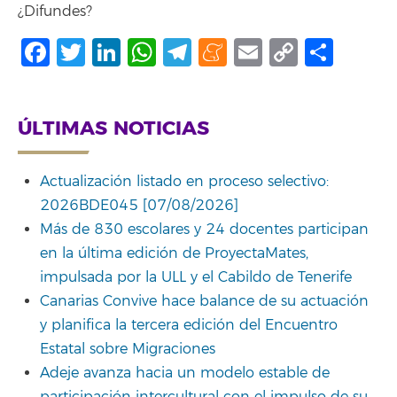
¿Difundes?
Facebook
Twitter
LinkedIn
WhatsApp
Telegram
Meneame
Email
Copy
Comp
Link
ÚLTIMAS NOTICIAS
Actualización listado en proceso selectivo:
2026BDE045 [07/08/2026]
Más de 830 escolares y 24 docentes participan
en la última edición de ProyectaMates,
impulsada por la ULL y el Cabildo de Tenerife
Canarias Convive hace balance de su actuación
y planifica la tercera edición del Encuentro
Estatal sobre Migraciones
Adeje avanza hacia un modelo estable de