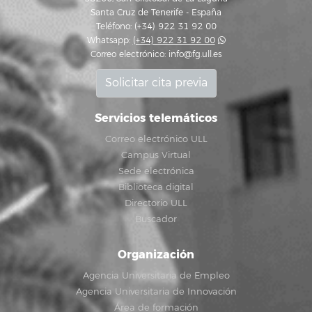
Santa Cruz de Tenerife - España
Teléfono: (+34) 922 31 92 00
Whatsapp:
(+34) 922 31 92 00
Correo electrónico:
info@fg.ull.es
Solicitar cita previa
Servicios telemáticos
Correo electrónico ULL
Campus Virtual
Sede electrónica
Biblioteca digital
Directorio ULL
Buscador
Organización
Agencia Universitaria de Empleo
Agencia Universitaria de Innovación
Área de formación