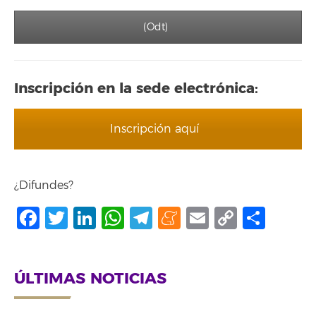
(Odt)
Inscripción en la sede electrónica:
Inscripción aquí
¿Difundes?
Facebook
Twitter
LinkedIn
WhatsApp
Telegram
Meneame
Email
Copy
Shar
Link
ÚLTIMAS NOTICIAS