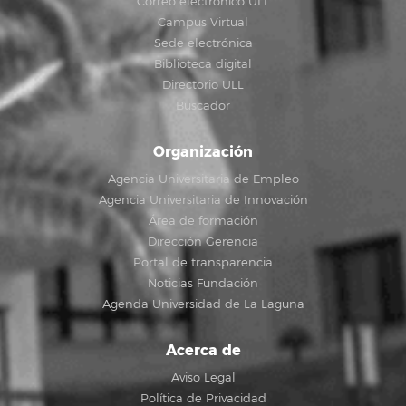
Correo electrónico ULL
Campus Virtual
Sede electrónica
Biblioteca digital
Directorio ULL
Buscador
Organización
Agencia Universitaria de Empleo
Agencia Universitaria de Innovación
Área de formación
Dirección Gerencia
Portal de transparencia
Noticias Fundación
Agenda Universidad de La Laguna
Acerca de
Aviso Legal
Política de Privacidad