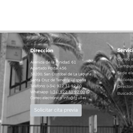
Servic
Dirección
Correo e
Avenida de la Trinidad, 61
Campus 
Apartado Postal 456
Sede el
38200, San Cristóbal de La Laguna
Bibliote
Santa Cruz de Tenerife - España
Teléfono: (+34) 922 31 92 00
Director
Whatsapp:
(+34) 922 31 92 00
Buscado
Correo electrónico:
info@fg.ull.es
Solicitar cita previa