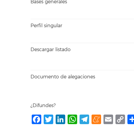
Bases generales
Perfil singular
Descargar listado
Documento de alegaciones
¿Difundes?
Facebook
Twitter
LinkedIn
WhatsApp
Telegram
Mene
Ema
C
L