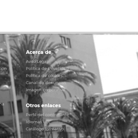
Acerca de
o
Aviso Legal
ción
Política de Privacidad
Política de cookies
Canal de denuncias
Imagen corporativa
na
Otros enlaces
Perfil del contratante
Idiomas ULL
Catálogo formativo