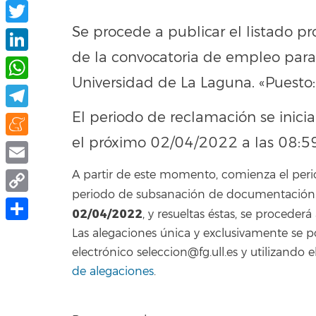
Facebook
Se procede a publicar el listado pr
Twitter
de la convocatoria de empleo para
LinkedIn
Universidad de La Laguna. «Puesto: 
WhatsApp
El periodo de reclamación se inicia
Telegram
el próximo 02/04/2022 a las 08:59
Meneame
A partir de este momento, comienza el peri
Email
periodo de subsanación de documentación. F
Copy
02/04/2022
, y resueltas éstas, se procederá 
Link
Share
Las alegaciones única y exclusivamente se 
electrónico seleccion@fg.ull.es y utilizand
de alegaciones
.