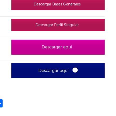
Descargar Bases Generales
Descargar Perfil Singular
Descargar aquí
Descargar aquí
ame
il
opy
Share
ink