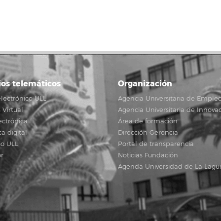
ios telemáticos
Organización
lectrónico ULL
Agencia Universitaria de Emple
Virtual
Agencia Universitaria de Innova
ectrónica
Área de formación
ca digital
Dirección Gerencia
io ULL
Portal de transparencia
r
Noticias Fundación
Agenda Universidad de La Lagu