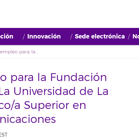
ción
Innovación
Sede electrónica
No
Convocatoria empleo para la Fundación Canaria General de La Universidad de La Laguna. Perfil: Técnico/a Superior en Informática y Comunicaciones
o para la Fundación
La Universidad de La
ico/a Superior en
nicaciones
EST