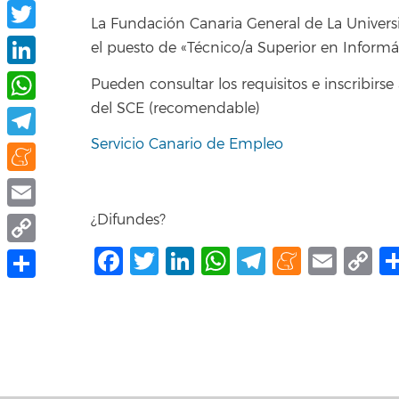
Facebook
La Fundación Canaria General de La Universi
Twitter
el puesto de «Técnico/a Superior en Inform
LinkedIn
Pueden consultar los requisitos e inscribirse
del SCE (recomendable)
WhatsApp
Servicio Canario de Empleo
Telegram
Meneame
¿Difundes?
Email
Facebook
Twitter
LinkedIn
WhatsApp
Telegram
Mene
Ema
C
Copy
L
Link
Compartir