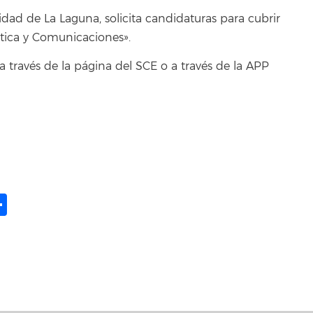
dad de La Laguna, solicita candidaturas para cubrir
ática y Comunicaciones».
 a través de la página del SCE o a través de la APP
ame
il
opy
Compartir
ink