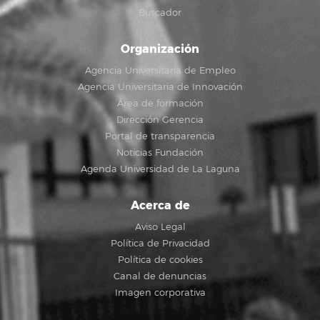
Buscador
Organización
Agencia Universitaria de Empleo
Agencia Universitaria de Innovación
Área de formación
Dirección Gerencia
Portal de transparencia
Noticias Fundación
Agenda Universidad de La Laguna
Acerca de
Aviso Legal
Política de Privacidad
Política de cookies
Canal de denuncias
Imagen corporativa