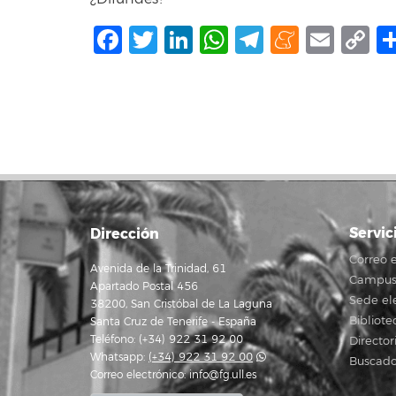
Facebook
Twitter
LinkedIn
WhatsApp
Telegram
Mene
Ema
C
L
Servic
Dirección
Correo e
Avenida de la Trinidad, 61
Campus 
Apartado Postal 456
Sede el
38200, San Cristóbal de La Laguna
Bibliote
Santa Cruz de Tenerife - España
Teléfono: (+34) 922 31 92 00
Director
Whatsapp:
(+34) 922 31 92 00
Buscado
Correo electrónico:
info@fg.ull.es