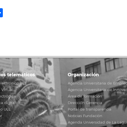
ame
il
opy
Share
ink
ios telemáticos
Organización
lectrónico ULL
Agencia Universitaria de Emple
Virtual
Agencia Universitaria de Innova
ectrónica
Área de formación
ca digital
Dirección Gerencia
io ULL
Portal de transparencia
r
Noticias Fundación
Agenda Universidad de La Lagu