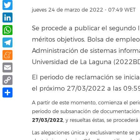
Facebook
jueves 24 de marzo de 2022 - 07:49 WET
Twitter
Se procede a publicar el segundo 
LinkedIn
méritos objetivos. Bolsa de empleo 
WhatsApp
Administración de sistemas informá
Telegram
Universidad de La Laguna (2022B
Meneame
El periodo de reclamación se inicia
Email
el próximo 27/03/2022 a las 09:59
Copy
Link
Share
A partir de este momento, comienza el peri
periodo de subsanación de documentación. F
27/03/2022
, y resueltas éstas, se procederá
Las alegaciones única y exclusivamente se 