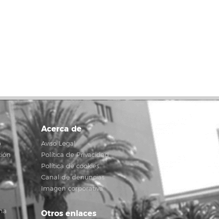
Acerca de
o
Aviso Legal
ción
Política de Privacidad
Política de cookies
Canal de denuncias
Imagen corporativa
na
Otros enlaces