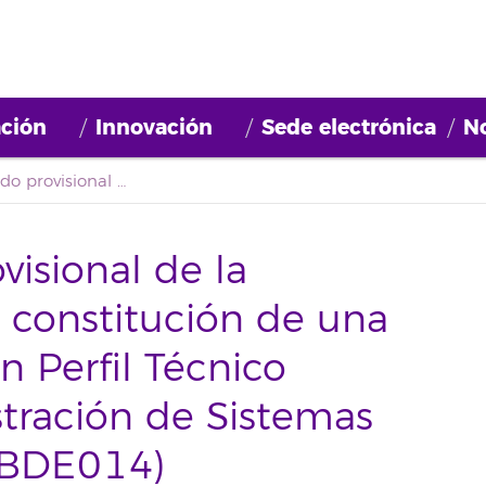
ción
Innovación
Sede electrónica
No
Segundo listado provisional de la convocatoria para la constitución de una bolsa de empleo con Perfil Técnico superior en Administración de Sistemas informáticos. (2022BDE014)
visional de la
a constitución de una
 Perfil Técnico
tración de Sistemas
2BDE014)