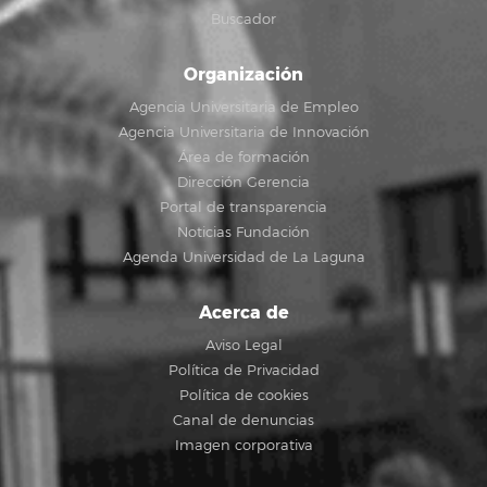
Buscador
Organización
Agencia Universitaria de Empleo
Agencia Universitaria de Innovación
Área de formación
Dirección Gerencia
Portal de transparencia
Noticias Fundación
Agenda Universidad de La Laguna
Acerca de
Aviso Legal
Política de Privacidad
Política de cookies
Canal de denuncias
Imagen corporativa