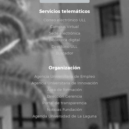
Servicios telemáticos
Correo electrónico ULL
Campus Virtual
Sede electrónica
Biblioteca digital
Directorio ULL
Buscador
Organización
Agencia Universitaria de Empleo
Agencia Universitaria de Innovación
Área de formación
Dirección Gerencia
Portal de transparencia
Noticias Fundación
Agenda Universidad de La Laguna