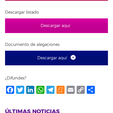
Descargar listado
Descargar aquí
Documento de alegaciones
Descargar aquí
¿Difundes?
Facebook
Twitter
LinkedIn
WhatsApp
Telegram
Meneame
Email
Copy
Comp
Link
ÚLTIMAS NOTICIAS