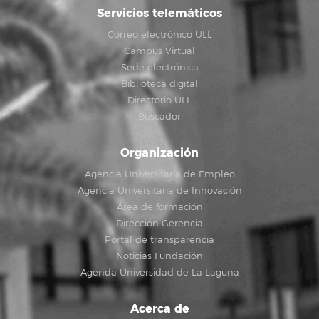
Servicios telemáticos
Correo electrónico ULL
Campus Virtual
Sede electrónica
Biblioteca digital
Directorio ULL
Buscador
Organización
Agencia Universitaria de Empleo
Agencia Universitaria de Innovación
Área de formación
Dirección Gerencia
Portal de transparencia
Noticias Fundación
Agenda Universidad de La Laguna
Acerca de