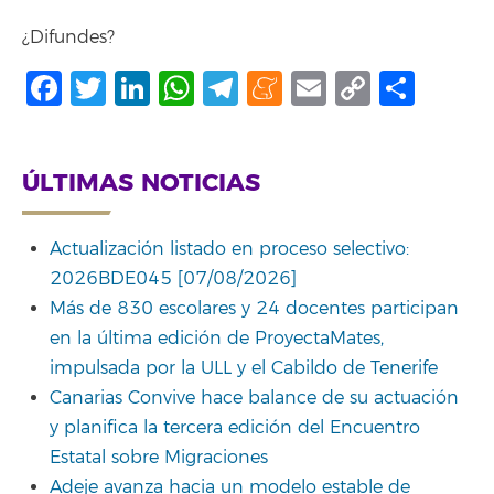
¿Difundes?
Facebook
Twitter
LinkedIn
WhatsApp
Telegram
Meneame
Email
Copy
Comp
Link
ÚLTIMAS NOTICIAS
Actualización listado en proceso selectivo:
2026BDE045 [07/08/2026]
Más de 830 escolares y 24 docentes participan
en la última edición de ProyectaMates,
impulsada por la ULL y el Cabildo de Tenerife
Canarias Convive hace balance de su actuación
y planifica la tercera edición del Encuentro
Estatal sobre Migraciones
Adeje avanza hacia un modelo estable de