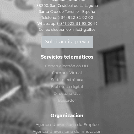
38200, San Cristóbal de La Laguna
Santa Cruz de Tenerife - España
Teléfono: (+34) 922 31 92 00
Whatsapp:
(+34) 922 31 92 00
Correo electrónico:
info@fg.ull.es
Solicitar cita previa
Servicios telemáticos
Correo electrónico ULL
Campus Virtual
Sede electrónica
Biblioteca digital
Directorio ULL
Buscador
Organización
Agencia Universitaria de Empleo
Agencia Universitaria de Innovación