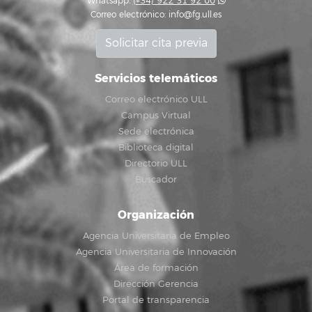
Whatsapp:
(+34) 922 31 92 00
Correo electrónico:
info@fg.ull.es
Solicitar cita previa
Servicios telemáticos
Correo electrónico ULL
Campus Virtual
Sede electrónica
Biblioteca digital
Directorio ULL
Buscador
Organización
Agencia Universitaria de Empleo
Agencia Universitaria de Innovación
Área de formación
Dirección Gerencia
Portal de transparencia