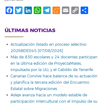
Facebook
Twitter
LinkedIn
WhatsApp
Telegram
Meneame
Email
Copy
Comp
Link
ÚLTIMAS NOTICIAS
Actualización listado en proceso selectivo:
2026BDE045 [07/08/2026]
Más de 830 escolares y 24 docentes participan
en la última edición de ProyectaMates,
impulsada por la ULL y el Cabildo de Tenerife
Canarias Convive hace balance de su actuación
y planifica la tercera edición del Encuentro
Estatal sobre Migraciones
Adeje avanza hacia un modelo estable de
participación intercultural con el impulso de su