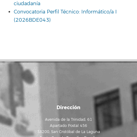
ciudadanía
Convocatoria Perfil Técnico: Informático/a I
(2026BDE043)
Dirección
Avenida de la Trinidad, 61
Apartado Postal 456
38200, San Cristóbal de La Laguna