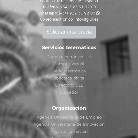
Santa Cruz de Tenerife - España
Teléfono: (+34) 922 31 92 00
Whatsapp:
(+34) 922 31 92 00
Correo electrónico:
info@fg.ull.es
Solicitar cita previa
Servicios telemáticos
Correo electrónico ULL
Campus Virtual
Sede electrónica
Biblioteca digital
Directorio ULL
Buscador
Organización
Agencia Universitaria de Empleo
Agencia Universitaria de Innovación
Área de formación