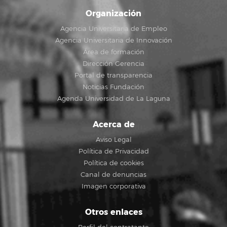
Organización
Agencia Universitaria de Empleo
Agencia Universitaria de Innovación
Área de formación
Dirección Gerencia
Portal de transparencia
Noticias Fundación
Agenda Universidad de La Laguna
Acerca de
Aviso Legal
Política de Privacidad
Política de cookies
Canal de denuncias
Imagen corporativa
Otros enlaces