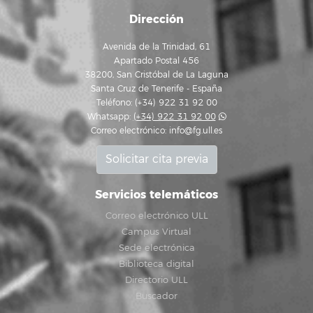
Dirección
Avenida de la Trinidad, 61
Apartado Postal 456
38200, San Cristóbal de La Laguna
Santa Cruz de Tenerife - España
Teléfono: (+34) 922 31 92 00
Whatsapp:
(+34) 922 31 92 00
Correo electrónico:
info@fg.ull.es
Solicitar cita previa
Servicios telemáticos
Correo electrónico ULL
Campus Virtual
Sede electrónica
Biblioteca digital
Directorio ULL
Buscador