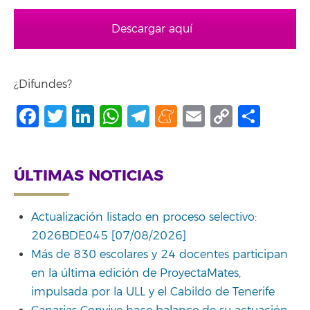
Descargar aquí
¿Difundes?
Facebook
Twitter
LinkedIn
WhatsApp
Telegram
Meneame
Email
Copy
Comp
Link
ÚLTIMAS NOTICIAS
Actualización listado en proceso selectivo:
2026BDE045 [07/08/2026]
Más de 830 escolares y 24 docentes participan
en la última edición de ProyectaMates,
impulsada por la ULL y el Cabildo de Tenerife