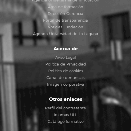
Agencia Universitaria de Innovación
Área de formación
Dirección Gerencia
Portal de transparencia
Noticias Fundación
Agenda Universidad de La Laguna
Acerca de
Aviso Legal
Política de Privacidad
Política de cookies
Canal de denuncias
Imagen corporativa
Otros enlaces
Perfil del contratante
Idiomas ULL
Catálogo formativo