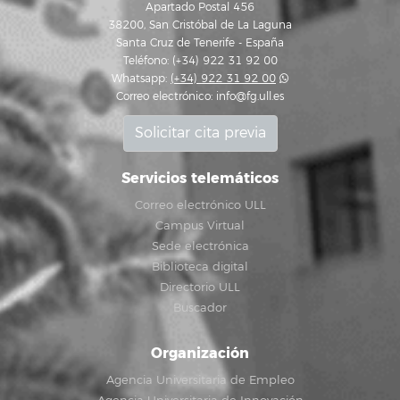
Apartado Postal 456
38200, San Cristóbal de La Laguna
Santa Cruz de Tenerife - España
Teléfono: (+34) 922 31 92 00
Whatsapp:
(+34) 922 31 92 00
Correo electrónico:
info@fg.ull.es
Solicitar cita previa
Servicios telemáticos
Correo electrónico ULL
Campus Virtual
Sede electrónica
Biblioteca digital
Directorio ULL
Buscador
Organización
Agencia Universitaria de Empleo