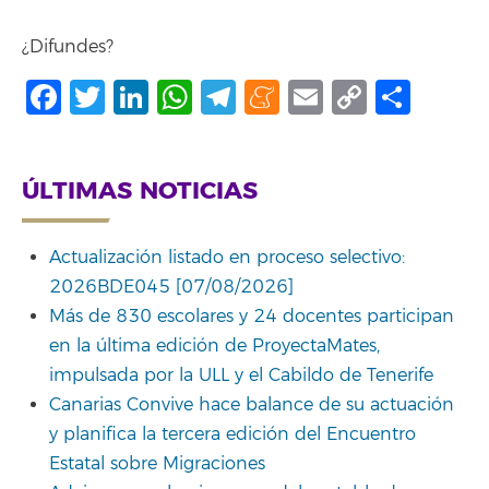
¿Difundes?
Facebook
Twitter
LinkedIn
WhatsApp
Telegram
Meneame
Email
Copy
Comp
Link
ÚLTIMAS NOTICIAS
Actualización listado en proceso selectivo:
2026BDE045 [07/08/2026]
Más de 830 escolares y 24 docentes participan
en la última edición de ProyectaMates,
impulsada por la ULL y el Cabildo de Tenerife
Canarias Convive hace balance de su actuación
y planifica la tercera edición del Encuentro
Estatal sobre Migraciones