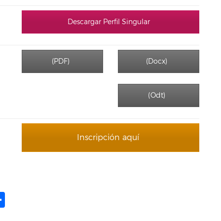
Descargar Perfil Singular
(PDF)
(Docx)
(Odt)
Inscripción aquí
ame
il
opy
Compartir
ink