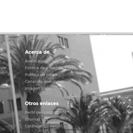
Acerca de
o
Aviso Legal
ción
Política de Privacidad
Política de cookies
Canal de denuncias
Imagen corporativa
na
Otros enlaces
Perfil del contratante
Idiomas ULL
Catálogo formativo