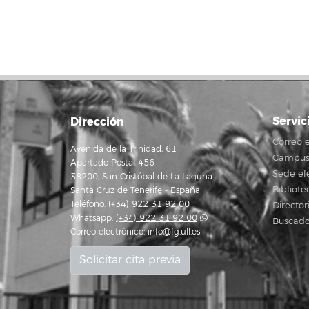
Servic
Dirección
Correo e
Avenida de la Trinidad, 61
Campus 
Apartado Postal 456
Sede el
38200, San Cristóbal de La Laguna
Bibliote
Santa Cruz de Tenerife - España
Teléfono: (+34) 922 31 92 00
Director
Whatsapp:
(+34) 922 31 92 00
Buscado
Correo electrónico:
info@fg.ull.es
Solicitar cita previa