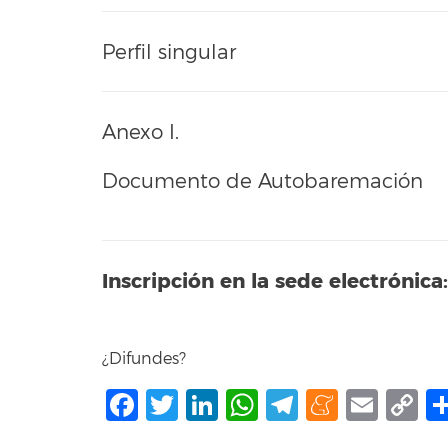
Perfil singular
Anexo I.
Documento de Autobaremación
Inscripción en la sede electrónica:
¿Difundes?
Facebook
Twitter
LinkedIn
WhatsApp
Telegram
Mene
Ema
C
L