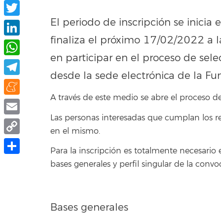
Facebook
El periodo de inscripción se inici
Twitter
finaliza el próximo 17/02/2022 a l
LinkedIn
en participar en el proceso de sel
WhatsApp
desde la sede electrónica de la Fu
Telegram
A través de este medio se abre el proceso de
Meneame
Las personas interesadas que cumplan los re
Email
en el mismo.
Copy
Para la inscripción es totalmente necesario 
Link
Compartir
bases generales y perfil singular de la conv
Bases generales