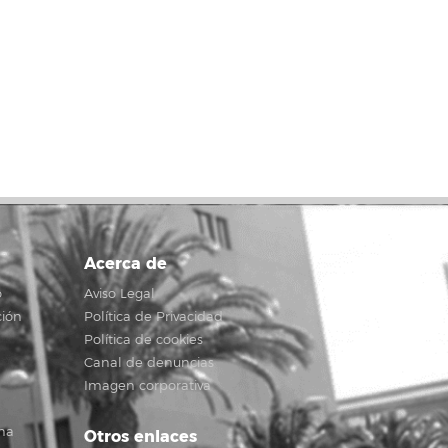
Acerca de
o
Aviso Legal
ción
Política de Privacidad
Política de cookies
Canal de denuncias
Imagen corporativa
na
Otros enlaces