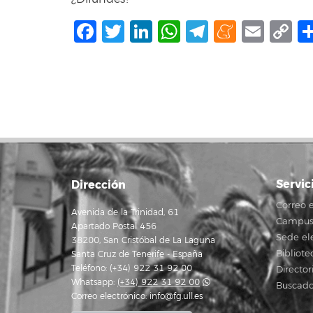
Facebook
Twitter
LinkedIn
WhatsApp
Telegram
Mene
Ema
C
L
Servic
Dirección
Correo e
Avenida de la Trinidad, 61
Campus 
Apartado Postal 456
Sede el
38200, San Cristóbal de La Laguna
Bibliote
Santa Cruz de Tenerife - España
Teléfono: (+34) 922 31 92 00
Director
Whatsapp:
(+34) 922 31 92 00
Buscado
Correo electrónico:
info@fg.ull.es