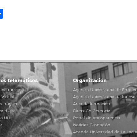
ame
il
opy
Share
ink
ios telemáticos
Organización
lectrónico ULL
Agencia Universitaria de Emple
Virtual
Agencia Universitaria de Innova
ectrónica
Área de formación
ca digital
Dirección Gerencia
io ULL
Portal de transparencia
r
Noticias Fundación
Agenda Universidad de La Lagu