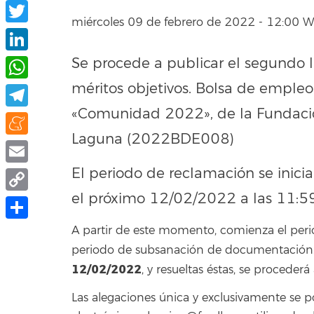
Facebook
miércoles 09 de febrero de 2022 - 12:00 
Twitter
Se procede a publicar el segundo 
LinkedIn
méritos objetivos. Bolsa de empleo
WhatsApp
«Comunidad 2022», de la Fundació
Telegram
Laguna (2022BDE008)
Meneame
El periodo de reclamación se inicia
Email
el próximo 12/02/2022 a las 11:59
Copy
Link
Share
A partir de este momento, comienza el peri
periodo de subsanación de documentación. F
12/02/2022
, y resueltas éstas, se procederá
Las alegaciones única y exclusivamente se 