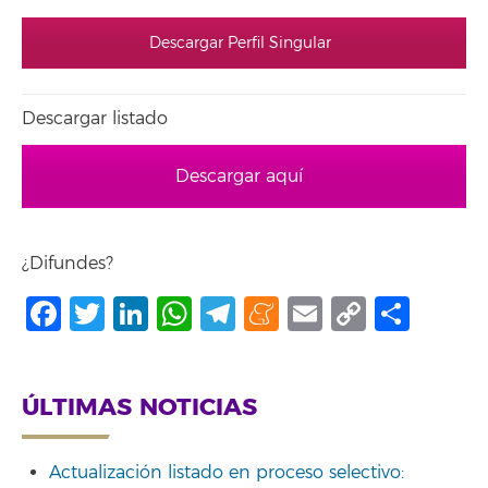
Descargar Perfil Singular
Descargar listado
Descargar aquí
¿Difundes?
Facebook
Twitter
LinkedIn
WhatsApp
Telegram
Meneame
Email
Copy
Comp
Link
ÚLTIMAS NOTICIAS
Actualización listado en proceso selectivo: