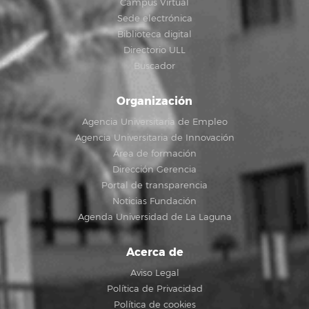
Campus Virtual
Sede electrónica
Biblioteca digital
Directorio ULL
Buscador
Organización
Agencia Universitaria de Empleo
Agencia Universitaria de Innovación
Área de formación
Dirección Gerencia
Portal de transparencia
Noticias Fundación
Agenda Universidad de La Laguna
Acerca de
Aviso Legal
Política de Privacidad
Política de cookies