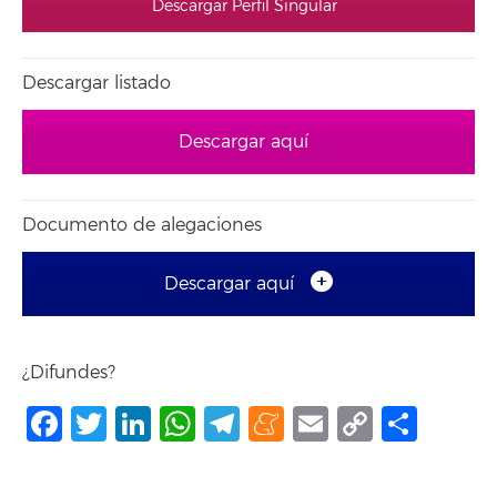
Descargar Perfil Singular
Descargar listado
Descargar aquí
Documento de alegaciones
Descargar aquí
¿Difundes?
Facebook
Twitter
LinkedIn
WhatsApp
Telegram
Meneame
Email
Copy
Comp
Link