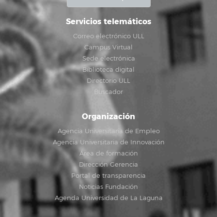
Servicios telemáticos
Correo electrónico ULL
Campus Virtual
Sede electrónica
Biblioteca digital
Directorio ULL
Buscador
Organización
Agencia Universitaria de Empleo
Agencia Universitaria de Innovación
Área de formación
Dirección Gerencia
Portal de transparencia
Noticias Fundación
Agenda Universidad de La Laguna