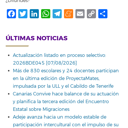
¿Difundes?
Facebook
Twitter
LinkedIn
WhatsApp
Telegram
Meneame
Email
Copy
Comp
Link
ÚLTIMAS NOTICIAS
Actualización listado en proceso selectivo:
2026BDE045 [07/08/2026]
Más de 830 escolares y 24 docentes participan
en la última edición de ProyectaMates,
impulsada por la ULL y el Cabildo de Tenerife
Canarias Convive hace balance de su actuación
y planifica la tercera edición del Encuentro
Estatal sobre Migraciones
Adeje avanza hacia un modelo estable de
participación intercultural con el impulso de su