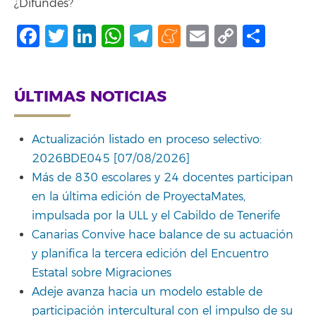
¿Difundes?
Facebook
Twitter
LinkedIn
WhatsApp
Telegram
Meneame
Email
Copy
Comp
Link
ÚLTIMAS NOTICIAS
Actualización listado en proceso selectivo:
2026BDE045 [07/08/2026]
Más de 830 escolares y 24 docentes participan
en la última edición de ProyectaMates,
impulsada por la ULL y el Cabildo de Tenerife
Canarias Convive hace balance de su actuación
y planifica la tercera edición del Encuentro
Estatal sobre Migraciones
Adeje avanza hacia un modelo estable de
participación intercultural con el impulso de su