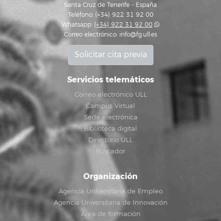
Santa Cruz de Tenerife - España
Teléfono: (+34) 922 31 92 00
Whatsapp:
(+34) 922 31 92 00
Correo electrónico:
info@fg.ull.es
Solicitar cita previa
Servicios telemáticos
Correo electrónico ULL
Campus Virtual
Sede electrónica
Biblioteca digital
Directorio ULL
Buscador
Organización
Agencia Universitaria de Empleo
Agencia Universitaria de Innovación
Área de formación