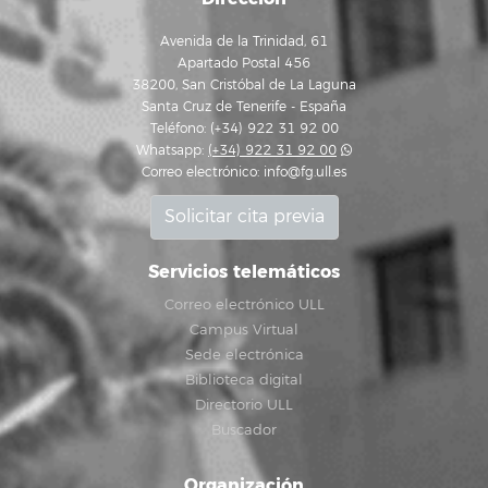
Avenida de la Trinidad, 61
Apartado Postal 456
38200, San Cristóbal de La Laguna
Santa Cruz de Tenerife - España
Teléfono: (+34) 922 31 92 00
Whatsapp:
(+34) 922 31 92 00
Correo electrónico:
info@fg.ull.es
Solicitar cita previa
Servicios telemáticos
Correo electrónico ULL
Campus Virtual
Sede electrónica
Biblioteca digital
Directorio ULL
Buscador
Organización