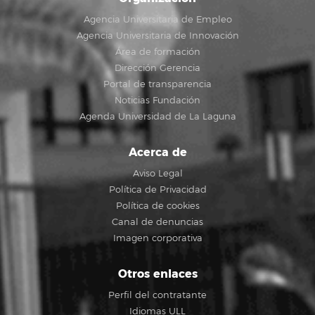
Agencia Universitaria de Empleo
Agencia Universitaria de Innovación
Área de formación
Dirección Gerencia
Portal de transparencia
Noticias Fundación
Agenda Universidad de La Laguna
Acerca de
Aviso Legal
Política de Privacidad
Política de cookies
Canal de denuncias
Imagen corporativa
Otros enlaces
Perfil del contratante
Idiomas ULL