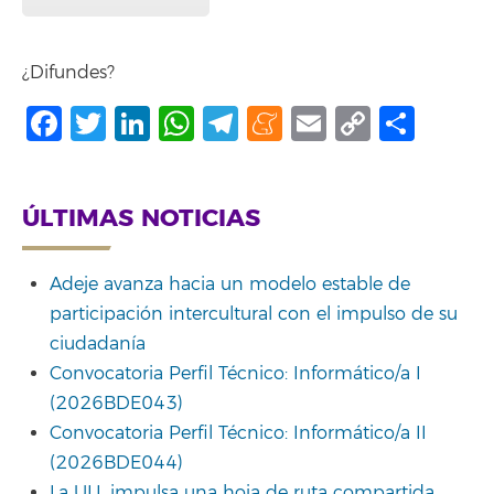
¿Difundes?
Facebook
Twitter
LinkedIn
WhatsApp
Telegram
Meneame
Email
Copy
Shar
Link
ÚLTIMAS NOTICIAS
Adeje avanza hacia un modelo estable de
participación intercultural con el impulso de su
ciudadanía
Convocatoria Perfil Técnico: Informático/a I
(2026BDE043)
Convocatoria Perfil Técnico: Informático/a II
(2026BDE044)
La ULL impulsa una hoja de ruta compartida