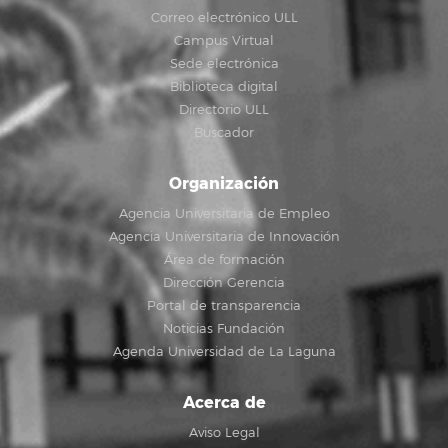
Correo electrónico ULL
Campus Virtual
Sede electrónica
Biblioteca digital
Directorio ULL
Buscador
Organización
Agencia Universitaria de Empleo
Agencia Universitaria de Innovación
Área de formación
Dirección Gerencia
Portal de transparencia
Noticias Fundación
Agenda Universidad de La Laguna
Acerca de
Aviso Legal