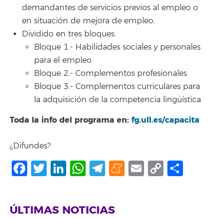
demandantes de servicios previos al empleo o
en situación de mejora de empleo.
Dividido en tres bloques:
Bloque 1.- Habilidades sociales y personales
para el empleo
Bloque 2.- Complementos profesionales
Bloque 3.- Complementos curriculares para
la adquisición de la competencia lingüística
Toda la info del programa en:
fg.ull.es/capacita
¿Difundes?
Facebook
Twitter
LinkedIn
WhatsApp
Telegram
Meneame
Email
Copy
Comp
Link
ÚLTIMAS NOTICIAS