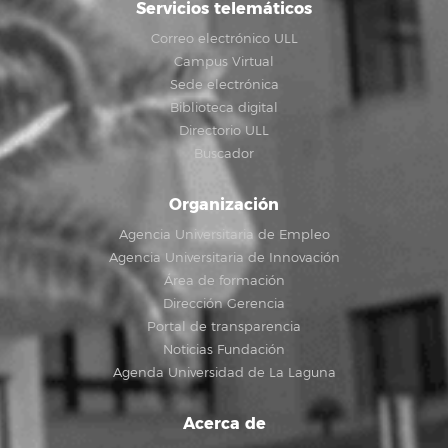
Servicios telemáticos
Correo electrónico ULL
Campus Virtual
Sede electrónica
Biblioteca digital
Directorio ULL
Buscador
Organización
Agencia Universitaria de Empleo
Agencia Universitaria de Innovación
Área de formación
Dirección Gerencia
Portal de transparencia
Noticias Fundación
Agenda Universidad de La Laguna
Acerca de