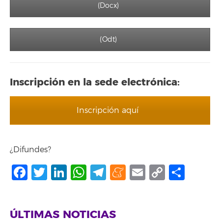
(Docx)
(Odt)
Inscripción en la sede electrónica:
Inscripción aquí
¿Difundes?
Facebook
Twitter
LinkedIn
WhatsApp
Telegram
Meneame
Email
Copy
Shar
Link
ÚLTIMAS NOTICIAS