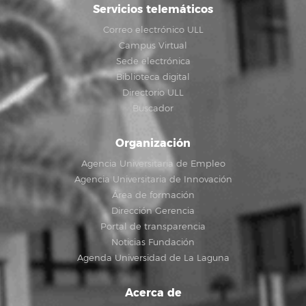
Servicios telemáticos
Correo electrónico ULL
Campus Virtual
Sede electrónica
Biblioteca digital
Directorio ULL
Buscador
Organización
Agencia Universitaria de Empleo
Agencia Universitaria de Innovación
Área de formación
Dirección Gerencia
Portal de transparencia
Noticias Fundación
Agenda Universidad de La Laguna
Acerca de