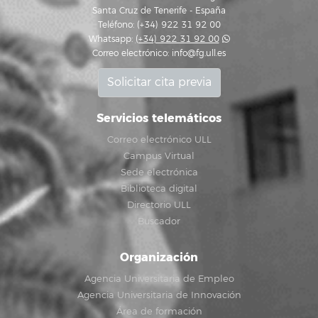
Santa Cruz de Tenerife - España
Teléfono: (+34) 922 31 92 00
Whatsapp:
(+34) 922 31 92 00
Correo electrónico:
info@fg.ull.es
Solicitar cita previa
Servicios telemáticos
Correo electrónico ULL
Campus Virtual
Sede electrónica
Biblioteca digital
Directorio ULL
Buscador
Organización
Agencia Universitaria de Empleo
Agencia Universitaria de Innovación
Área de formación