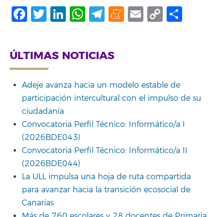
Facebook
Twitter
LinkedIn
WhatsApp
Telegram
Meneame
Email
Copy
Shar
Link
ÚLTIMAS NOTICIAS
Adeje avanza hacia un modelo estable de
participación intercultural con el impulso de su
ciudadanía
Convocatoria Perfil Técnico: Informático/a I
(2026BDE043)
Convocatoria Perfil Técnico: Informático/a II
(2026BDE044)
La ULL impulsa una hoja de ruta compartida
para avanzar hacia la transición ecosocial de
Canarias
Más de 760 escolares y 28 docentes de Primaria